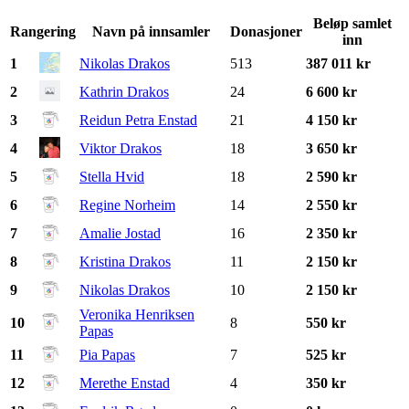
Beløp samlet
Rangering
Navn på innsamler
Donasjoner
inn
1
Nikolas Drakos
513
387 011 kr
2
Kathrin Drakos
24
6 600 kr
3
Reidun Petra Enstad
21
4 150 kr
4
Viktor Drakos
18
3 650 kr
5
Stella Hvid
18
2 590 kr
6
Regine Norheim
14
2 550 kr
7
Amalie Jostad
16
2 350 kr
8
Kristina Drakos
11
2 150 kr
9
Nikolas Drakos
10
2 150 kr
Veronika Henriksen
10
8
550 kr
Papas
11
Pia Papas
7
525 kr
12
Merethe Enstad
4
350 kr