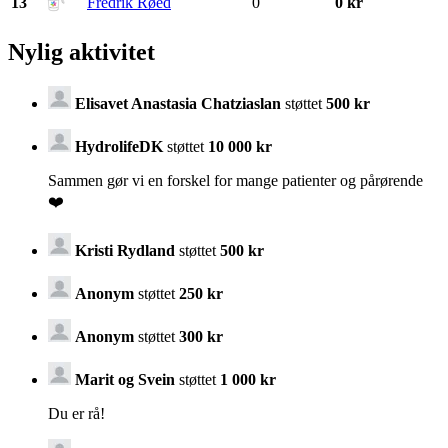
13
Fredrik Røed
0
0 kr
Nylig aktivitet
Elisavet Anastasia Chatziaslan
støttet
500 kr
HydrolifeDK
støttet
10 000 kr
Sammen gør vi en forskel for mange patienter og pårørende
❤️
Kristi Rydland
støttet
500 kr
Anonym
støttet
250 kr
Anonym
støttet
300 kr
Marit og Svein
støttet
1 000 kr
Du er rå!