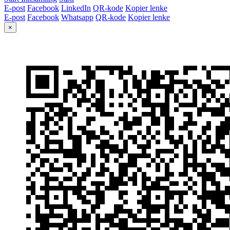
E-post
Facebook
LinkedIn
QR-kode
Kopier lenke
E-post
Facebook
Whatsapp
QR-kode
Kopier lenke
×