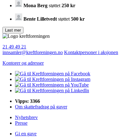
Mona Berg
støttet
250 kr
Bente Lilletvedt
støttet
500 kr
21 49 49 21
innsamler@kreftforeningen.no
Kontaktpersoner i aksjonen
Kontorer og adresser
Vipps: 3366
Om skattefradrag på gaver
Nyhetsbrev
Presse
Gi en gave