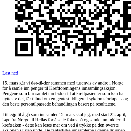
Last ned
15. mars går vi dør-til-dør sammen med tusenvis av andre i Norge
for å samle inn penger til Kreftforeningens innsamlingsaksjon.
Pengene som blir samlet inn bidrar til at kreftpasienter som kan ha
nytte av det, får tilbud om en gentest tidligere i sykdomsforløpet - og
den beste persontilpassede behandlingen basert på resultatene.
I tillegg til å gå som innsamler 15. mars skal jeg, med start 25. april,
løpe fra Norge til Hellas for å sette fokus på og samle inn midler til
kreftsaken - dette kan leses mer om ved å trykke på den øverste
aksjonen i listen unde. De fantastiske innsamlerne i denne gruppen