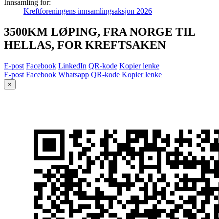
Innsamling for:
Kreftforeningens innsamlingsaksjon 2026
3500KM LØPING, FRA NORGE TIL
HELLAS, FOR KREFTSAKEN​
E-post
Facebook
LinkedIn
QR-kode
Kopier lenke
E-post
Facebook
Whatsapp
QR-kode
Kopier lenke
×