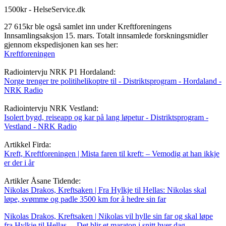
1500kr - HelseService.dk
27 615kr ble også samlet inn under Kreftforeningens
Innsamlingsaksjon 15. mars. Totalt innsamlede forskningsmidler
gjennom ekspedisjonen kan ses her:
Kreftforeningen
Radiointervju NRK P1 Hordaland:
Norge trenger tre politihelikoptre til - Distriktsprogram - Hordaland -
NRK Radio
Radiointervju NRK Vestland:
Isolert bygd, reiseapp og kar på lang løpetur - Distriktsprogram -
Vestland - NRK Radio
Artikkel Firda:
Kreft, Kreftforeningen | Mista faren til kreft: – Vemodig at han ikkje
er der i år
Artikler Åsane Tidende:
Nikolas Drakos, Kreftsaken | Fra Hylkje til Hellas: Nikolas skal
løpe, svømme og padle 3500 km for å hedre sin far
Nikolas Drakos, Kreftsaken | Nikolas vil hylle sin far og skal løpe
fra Hylkje til Hellas. – Det blir et maraton i snitt hver dag