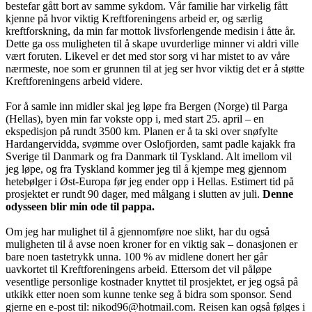
bestefar gått bort av samme sykdom. Vår familie har virkelig fått
kjenne på hvor viktig Kreftforeningens arbeid er, og særlig
kreftforskning, da min far mottok livsforlengende medisin i åtte år.
Dette ga oss muligheten til å skape uvurderlige minner vi aldri ville
vært foruten. Likevel er det med stor sorg vi har mistet to av våre
nærmeste, noe som er grunnen til at jeg ser hvor viktig det er å støtte
Kreftforeningens arbeid videre.
For å samle inn midler skal jeg løpe fra Bergen (Norge) til Parga
(Hellas), byen min far vokste opp i, med start 25. april – en
ekspedisjon på rundt 3500 km. Planen er å ta ski over snøfylte
Hardangervidda, svømme over Oslofjorden, samt padle kajakk fra
Sverige til Danmark og fra Danmark til Tyskland. Alt imellom vil
jeg løpe, og fra Tyskland kommer jeg til å kjempe meg gjennom
hetebølger i Øst-Europa før jeg ender opp i Hellas. Estimert tid på
prosjektet er rundt 90 dager, med målgang i slutten av juli.
Denne
odysseen blir min ode til pappa.
Om jeg har mulighet til å gjennomføre noe slikt, har du også
muligheten til å avse noen kroner for en viktig sak – donasjonen er
bare noen tastetrykk unna. 100 % av midlene donert her går
uavkortet til Kreftforeningens arbeid. Ettersom det vil påløpe
vesentlige personlige kostnader knyttet til prosjektet, er jeg også på
utkikk etter noen som kunne tenke seg å bidra som sponsor. Send
gjerne en e-post til: nikod96@hotmail.com. Reisen kan også følges i