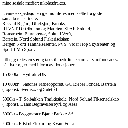
mine sosiale medier: nikolasdrakos.
Denne ekspedisjonen gjennomføres med støtte fra gode
samarbeidspartnere:
Rikstad Bigård, Direksjon, Brooks,
RLVNT Distribution og Maurten, SPAR Solund,
Romarheim Entreprenør, Solund Verft,
Barstein, Nord Solund Fiskeriselskap,
Bergen Nord Tannhelsesenter, PVS, Vidar Hop Skyssbåter, og
Sport 1 Mo Sport.
I tillegg rettes en særlig takk til bedriftene som tar samfunnsansvar
på alvor og er med i form av donasjoner:
15 000kr - HydrolifeDK
10 000kr - Sandnes Fiskeoppdrett, GC Rieber Fondet, Barstein
(+spons), Svemko, og Suletrål
5000kr - T. Solbakken Trafikkskole, Nord Solund Fikseriselskap
(+spons), Dahls Begravelsesbyrå og Aess
3000kr - Byggmester Bjarte Brekke AS
2000kr - Fristad Elektro og Kvam Futsal