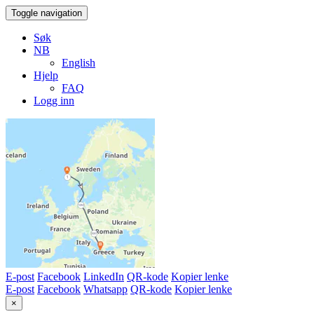
Toggle navigation
Søk
NB
English
Hjelp
FAQ
Logg inn
E-post
Facebook
LinkedIn
QR-kode
Kopier lenke
E-post
Facebook
Whatsapp
QR-kode
Kopier lenke
×