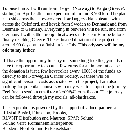
To raise funds, I will run from Bergen (Norway) to Parga (Greece),
starting on April 25th – an expedition of around 3,500 km. The plan
is to ski across the snow-covered Hardangervidda plateau, swim
across the Oslofjord, and kayak from Sweden to Denmark and from
Denmark to Germany. Everything in between will be run, and from
Germany I will battle through heatwaves in Eastern Europe before
finally reaching Greece. The estimated duration of the project is
around 90 days, with a finish in late July.
This odyssey will be my
ode to my father.
If I have the opportunity to carry out something like this, you also
have the opportunity to spare a few euros for an important cause –
the donation is just a few keystrokes away. 100% of the funds go
directly to the Norwegian Cancer Society. As there will be
significant personal costs associated with the project, I am also
looking for potential sponsors who may wish to support the journey.
Feel free to send an email to: nikod96@hotmail.com. The journey
can be followed through my socials: nikolasdrakos.
This expedition is powered by the support of valued partners at:
Rikstad Bigård, Direksjon, Brooks,
RLVNT Distribution and Maurten, SPAR Solund,
Solund Verft, Romarheim Entreprenør,
Barstein, Nord Solund Fiskeriselskap,