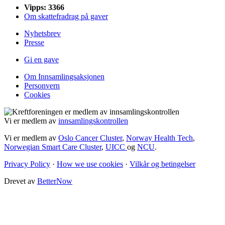
Vipps: 3366
Om skattefradrag på gaver
Nyhetsbrev
Presse
Gi en gave
Om Innsamlingsaksjonen
Personvern
Cookies
Vi er medlem av
innsamlingskontrollen
Vi er medlem av
Oslo Cancer Cluster
,
Norway Health Tech
,
Norwegian Smart Care Cluster
,
UICC
og
NCU
.
Privacy Policy
·
How we use cookies
·
Vilkår og betingelser
Drevet av
BetterNow