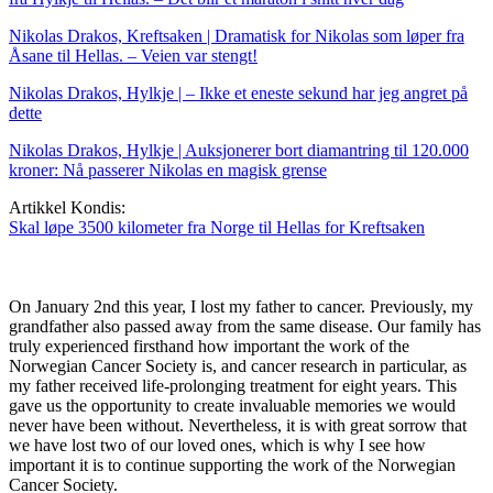
Nikolas Drakos, Kreftsaken | Dramatisk for Nikolas som løper fra
Åsane til Hellas. – Veien var stengt!
Nikolas Drakos, Hylkje | – Ikke et eneste sekund har jeg angret på
dette
Nikolas Drakos, Hylkje | Auksjonerer bort diamantring til 120.000
kroner: Nå passerer Nikolas en magisk grense
Artikkel Kondis:
Skal løpe 3500 kilometer fra Norge til Hellas for Kreftsaken
On January 2nd this year, I lost my father to cancer. Previously, my
grandfather also passed away from the same disease. Our family has
truly experienced firsthand how important the work of the
Norwegian Cancer Society is, and cancer research in particular, as
my father received life-prolonging treatment for eight years. This
gave us the opportunity to create invaluable memories we would
never have been without. Nevertheless, it is with great sorrow that
we have lost two of our loved ones, which is why I see how
important it is to continue supporting the work of the Norwegian
Cancer Society.