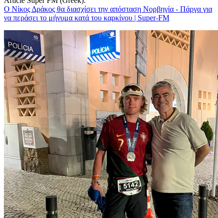
Article Super FM (Greek):
Ο Νίκος Δράκος θα διασχίσει την απόσταση Νορβηγία - Πάργα για
να περάσει το μήνυμα κατά του καρκίνου | Super-FM