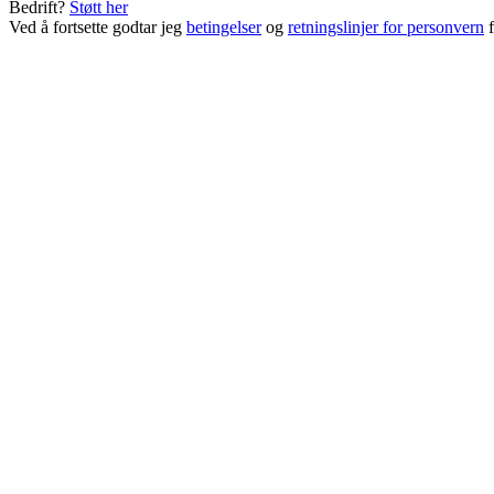
Bedrift?
Støtt her
Ved å fortsette godtar jeg
betingelser
og
retningslinjer for personvern
f