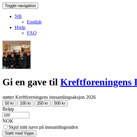
Toggle navigation
NB
English
Hjelp
FAQ
Gi en gave til
Kreftforeningens 
støtter Kreftforeningens innsamlingsaksjon 2026
50 kr
100 kr
250 kr
500 kr
Beløp
NOK
Skjul mitt navn på innsamlingssiden
Støtt med Vipps