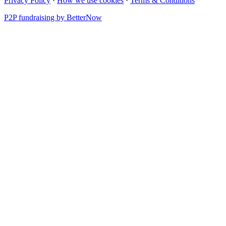
Privacy Policy
·
How we use cookies
·
Terms & Conditions
P2P fundraising by BetterNow