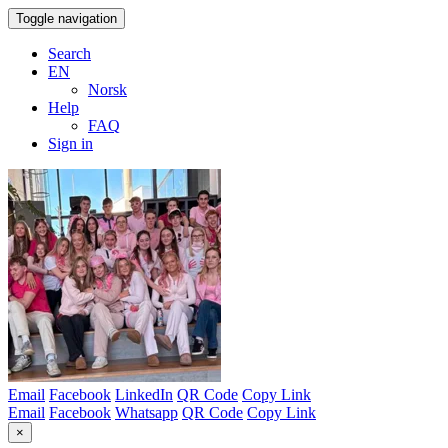
Toggle navigation
Search
EN
Norsk
Help
FAQ
Sign in
Email
Facebook
LinkedIn
QR Code
Copy Link
Email
Facebook
Whatsapp
QR Code
Copy Link
×