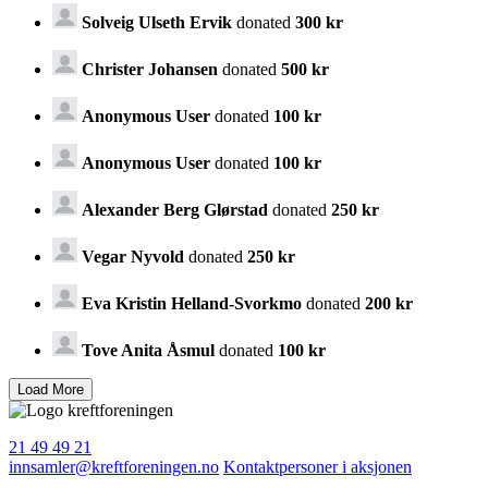
Solveig Ulseth Ervik
donated
300 kr
Christer Johansen
donated
500 kr
Anonymous User
donated
100 kr
Anonymous User
donated
100 kr
Alexander Berg Glørstad
donated
250 kr
Vegar Nyvold
donated
250 kr
Eva Kristin Helland-Svorkmo
donated
200 kr
Tove Anita Åsmul
donated
100 kr
21 49 49 21
innsamler@kreftforeningen.no
Kontaktpersoner i aksjonen